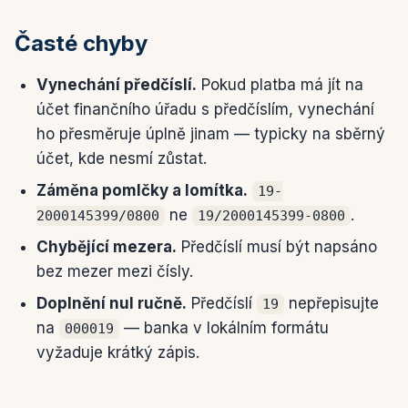
Časté chyby
Vynechání předčíslí.
Pokud platba má jít na
účet finančního úřadu s předčíslím, vynechání
ho přesměruje úplně jinam — typicky na sběrný
účet, kde nesmí zůstat.
Záměna pomlčky a lomítka.
19-
ne
.
2000145399/0800
19/2000145399-0800
Chybějící mezera.
Předčíslí musí být napsáno
bez mezer mezi čísly.
Doplnění nul ručně.
Předčíslí
nepřepisujte
19
na
— banka v lokálním formátu
000019
vyžaduje krátký zápis.