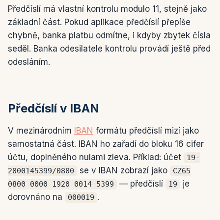
Předčíslí má vlastní kontrolu modulo 11, stejně jako
základní část. Pokud aplikace předčíslí přepíše
chybně, banka platbu odmítne, i kdyby zbytek čísla
seděl. Banka odesilatele kontrolu provádí ještě před
odesláním.
Předčíslí v IBAN
V mezinárodním
IBAN
formátu předčíslí mizí jako
samostatná část. IBAN ho zařadí do bloku 16 cifer
účtu, doplněného nulami zleva. Příklad: účet
19-
se v IBAN zobrazí jako
2000145399/0800
CZ65
— předčíslí
je
0800 0000 1920 0014 5399
19
dorovnáno na
.
000019