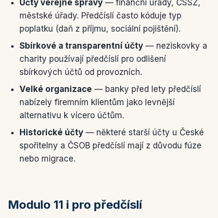
Účty veřejné správy
— finanční úřady, ČSSZ,
městské úřady. Předčíslí často kóduje typ
poplatku (daň z příjmu, sociální pojištění).
Sbírkové a transparentní účty
— neziskovky a
charity používají předčíslí pro odlišení
sbírkových účtů od provozních.
Velké organizace
— banky před lety předčíslí
nabízely firemním klientům jako levnější
alternativu k vícero účtům.
Historické účty
— některé starší účty u České
spořitelny a ČSOB předčíslí mají z důvodu fúze
nebo migrace.
Modulo 11 i pro předčíslí