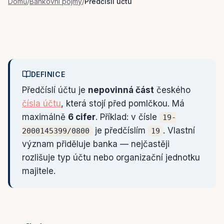
Domů
/
Bankovní pojmy
/
Předčíslí účtu
DEFINICE
Předčíslí účtu je
nepovinná část
českého
čísla účtu
, která stojí před pomlčkou. Má
maximálně
6 cifer
. Příklad: v čísle
19-
je předčíslím
. Vlastní
2000145399/0800
19
význam přiděluje banka — nejčastěji
rozlišuje typ účtu nebo organizační jednotku
majitele.