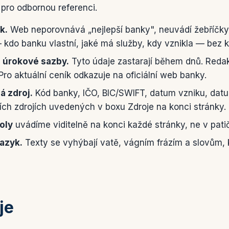
 pro odbornou referenci.
k.
Web neporovnává „nejlepší banky", neuvádí žebříčky a
 kdo banku vlastní, jaké má služby, kdy vznikla — bez k
a úrokové sazby.
Tyto údaje zastarají během dnů. Redak
 Pro aktuální ceník odkazuje na oficiální web banky.
á zdroj.
Kód banky, IČO, BIC/SWIFT, datum vzniku, datu
ích zdrojích uvedených v boxu Zdroje na konci stránky.
oly
uvádíme viditelně na konci každé stránky, ne v pati
azyk.
Texty se vyhýbají vatě, vágním frázím a slovům, 
je