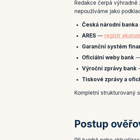
Redakce čerpá výhradně z
nepoužíváme jako podklad 
Česká národní banka
ARES
—
registr ekono
Garanční systém fina
Oficiální weby bank
— 
Výroční zprávy bank
—
Tiskové zprávy a ofic
Kompletní strukturovaný 
Postup ověřo