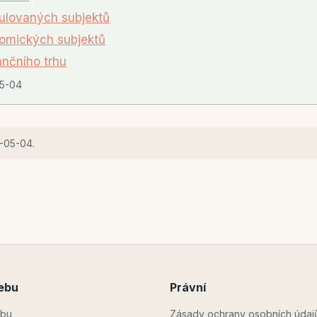
lovaných subjektů
omických subjektů
ančního trhu
5-04
-05-04
.
ebu
Právní
bu
Zásady ochrany osobních údaj