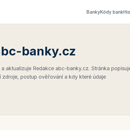
Banky
Kódy bank
His
abc-banky.cz
 a aktualizuje Redakce abc-banky.cz. Stránka popisuj
rní zdroje, postup ověřování a kdy které údaje