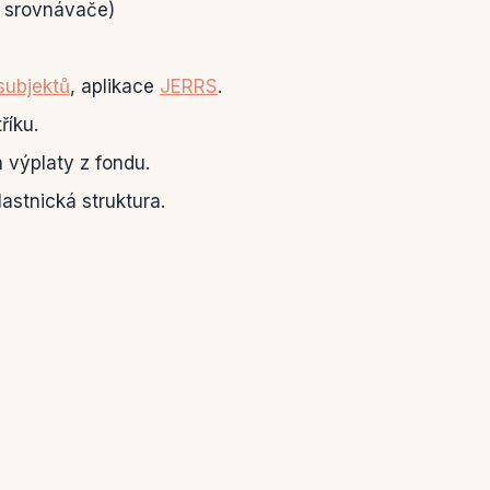
, srovnávače)
subjektů
, aplikace
JERRS
.
říku.
a výplaty z fondu.
astnická struktura.