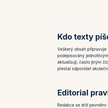
Kdo texty píš
Veškerý obsah připravuje
podepisovány jednotlivými
aktualizují, často jiným 
přestal odpovídat skutečno
Editorial prav
Redakce se drží pevného s