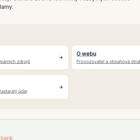
klamy.
O webu
márních zdrojů
Provozovatel a obsahová stru
astaralý údaj
 bank