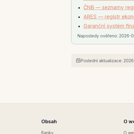
ČNB — seznamy regu
ARES — registr ekon
Garanční systém fin
Naposledy ověřeno:
2026-0
Poslední aktualizace:
2026
Obsah
O w
Banky
O we