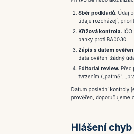
Při tvorbě nebo aktualizac
Sběr podkladů.
Údaj o
údaje rozcházejí, prior
Křížová kontrola.
IČO 
banky proti BA0030.
Zápis s datem ověření
data ověření žádný úda
Editorial review.
Před p
tvrzením („patrně", „p
Datum poslední kontroly j
prověřen, doporučujeme ově
Hlášení chyb