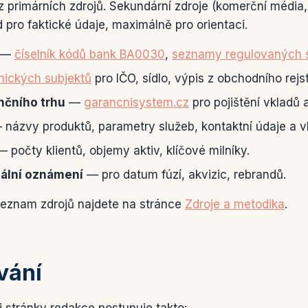
 primárních zdrojů. Sekundární zdroje (komerční média
pro faktické údaje, maximálně pro orientaci.
—
číselník kódů bank BA0030
,
seznamy regulovaných 
mických subjektů
pro IČO, sídlo, výpis z obchodního rejst
nčního trhu
—
garancnisystem.cz
pro pojištění vkladů 
názvy produktů, parametry služeb, kontaktní údaje a vl
 počty klientů, objemy aktiv, klíčové milníky.
iální oznámení
— pro datum fúzí, akvizic, rebrandů.
seznam zdrojů najdete na stránce
Zdroje a metodika
.
vání