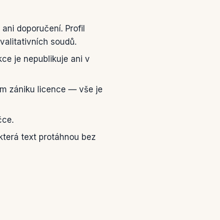
ni doporučení. Profil
valitativních soudů.
ce je nepublikuje ani v
m zániku licence — vše je
čce.
která text protáhnou bez