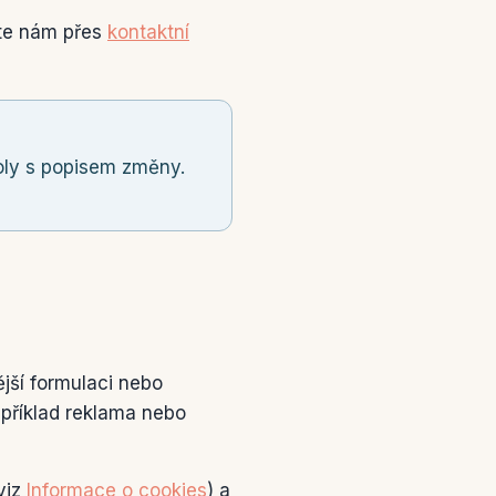
šte nám přes
kontaktní
oly s popisem změny.
ější formulaci nebo
příklad reklama nebo
viz
Informace o cookies
) a