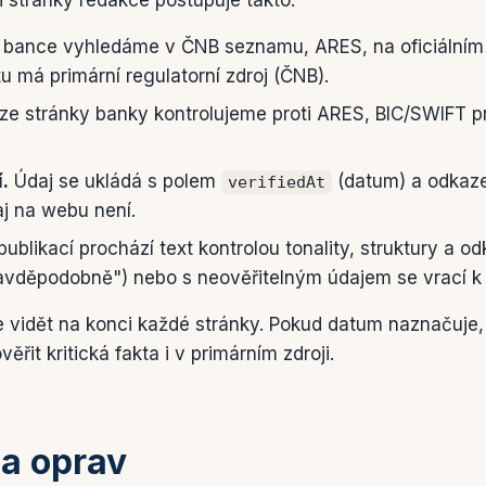
i stránky redakce postupuje takto:
 bance vyhledáme v ČNB seznamu, ARES, na oficiálním
itu má primární regulatorní zdroj (ČNB).
ze stránky banky kontrolujeme proti ARES, BIC/SWIFT pr
.
Údaj se ukládá s polem
(datum) a odkaze
verifiedAt
j na webu není.
ublikací prochází text kontrolou tonality, struktury a o
ravděpodobně") nebo s neověřitelným údajem se vrací k
e vidět na konci každé stránky. Pokud datum naznačuje, 
řit kritická fakta i v primárním zdroji.
 a oprav