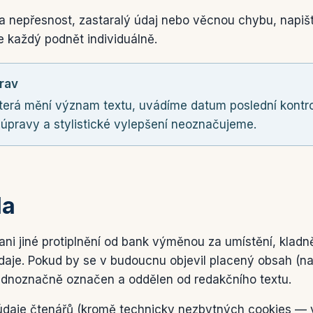
a nepřesnost, zastaralý údaj nebo věcnou chybu, napi
 každý podnět individuálně.
rav
která mění význam textu, uvádíme datum poslední kontr
úpravy a stylistické vylepšení neoznačujeme.
la
ani jiné protiplnění od bank výměnou za umístění, kladn
daje. Pokud by se v budoucnu objevil placený obsah (na
jednoznačně označen a oddělen od redakčního textu.
daje čtenářů (kromě technicky nezbytných cookies — 