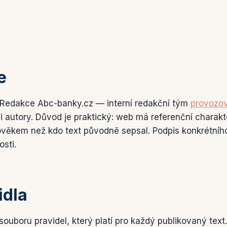
e
 Redakce Abc-banky.cz — interní redakční tým
provozov
 autory. Důvod je praktický: web má referenční charakt
člověkem než kdo text původně sepsal. Podpis konkrétníh
sti.
idla
ouboru pravidel, který platí pro každý publikovaný text.