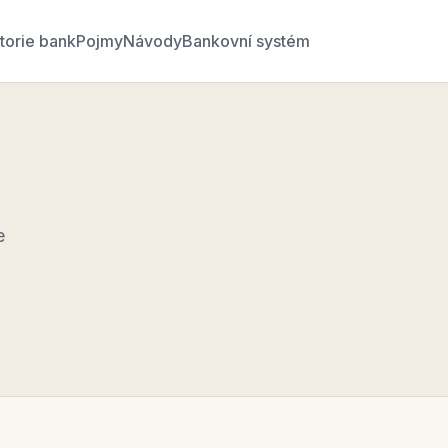
torie bank
Pojmy
Návody
Bankovní systém
e