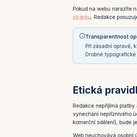
Pokud na webu narazíte n
stránku
. Redakce posuzuje
Transparentnost op
Při zásadní opravě, 
Drobné typografické 
Etická pravid
Redakce nepřijímá platby 
vynechání nepříznivého ú
komerční sdělení), bude 
Web neuchovává osobní ú