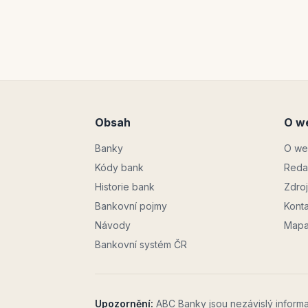
Obsah
O w
Banky
O we
Kódy bank
Reda
Historie bank
Zdro
Bankovní pojmy
Konta
Návody
Mapa
Bankovní systém ČR
Upozornění:
ABC Banky jsou nezávislý informa