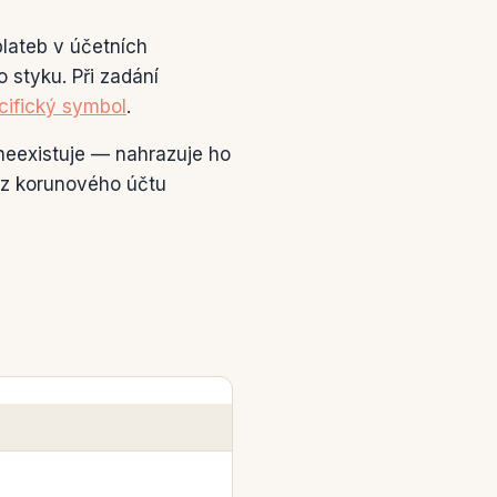
plateb v účetních
 styku. Při zadání
cifický symbol
.
neexistuje — nahrazuje ho
 z korunového účtu