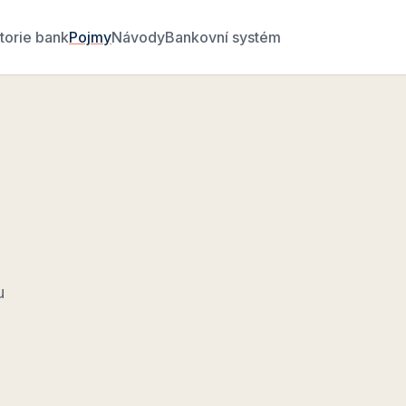
torie bank
Pojmy
Návody
Bankovní systém
u