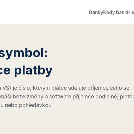
Banky
Kódy bank
His
 symbol:
ce platby
 VS) je číslo, kterým plátce sděluje příjemci, čeho se
enáší beze změny a software příjemce podle něj platb
rou nebo pohledávkou.