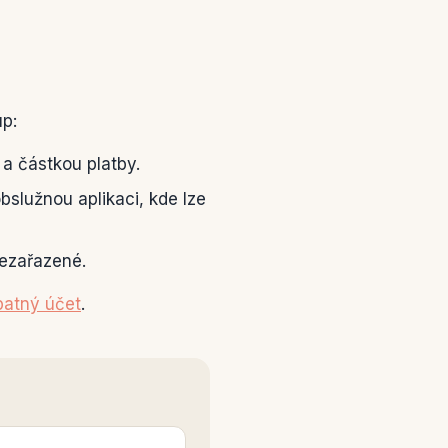
up:
 a částkou platby.
bslužnou aplikaci, kde lze
nezařazené.
patný účet
.