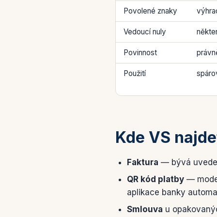
Povolené znaky
výhra
Vedoucí nuly
někte
Povinnost
právně
Použití
spáro
Kde VS najde
Faktura
— bývá uveden 
QR kód platby
— moder
aplikace banky automa
Smlouva
u opakovaných