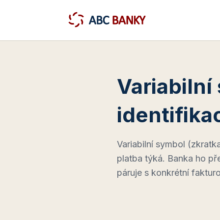
Variabilní
identifika
Variabilní symbol (zkratka
platba týká. Banka ho př
páruje s konkrétní faktu