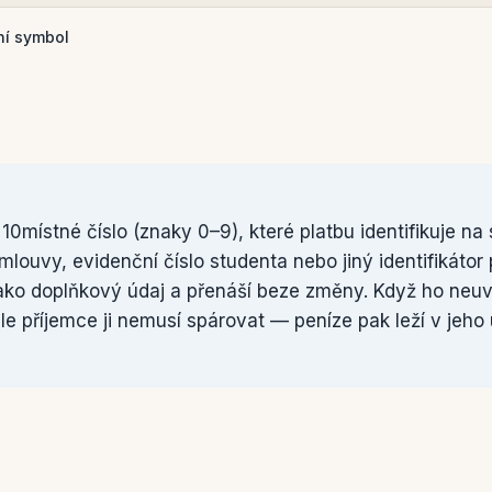
ní symbol
 10místné číslo (znaky 0–9), které platbu identifikuje na
 smlouvy, evidenční číslo studenta nebo jiný identifikáto
ako doplňkový údaj a přenáší beze změny. Když ho neu
ale příjemce ji nemusí spárovat — peníze pak leží v jeho