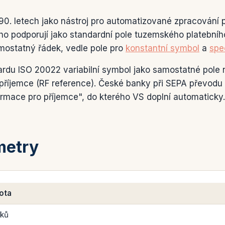
 90. letech jako nástroj pro automatizované zpracování 
 podporují jako standardní pole tuzemského platebního
mostatný řádek, vedle pole pro
konstantní symbol
a
spe
rdu ISO 20022 variabilní symbol jako samostatné pole 
 příjemce (RF reference). České banky při SEPA převodu
formace pro příjemce", do kterého VS doplní automaticky.
metry
ota
aků