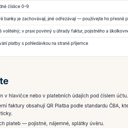
dně číslice 0–9
ré banky je zachovávají, jiné odřezávají — používejte ho přesně
 volitelný; v praxi povinný u úhrady faktur, pojistného a školkov
vání platby s pohledávkou na straně příjemce
te
v hlavičce nebo v platebních údajích pod číslem účtu.
ní faktury obsahují QR Platba podle standardu ČBA, kt
ticky.
 plateb — pojistné, nájemné, splátky úvěru.