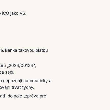
 IČO jako VS.
ně. Banka takovou platbu
kturu „2024/00134",
ba sedí.
u nepoznají automaticky a
ování trvat týdny.
atří do pole „zpráva pro