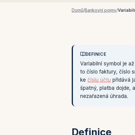
Domů
/
Bankovní pojmy
/
Variabil
DEFINICE
Variabilní symbol je až
to číslo faktury, číslo
ke
číslu účtu
přidává j
špatný, platba dojde, 
nezařazená úhrada.
Definice