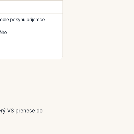
 podle pokynu příjemce
ného
erý VS přenese do