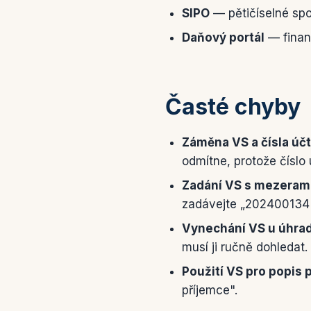
SIPO
— pětičíselné spo
Daňový portál
— finanč
Časté chyby
Záměna VS a čísla účt
odmítne, protože číslo
Zadání VS s mezerami
zadávejte „202400134" 
Vynechání VS u úhrad
musí ji ručně dohledat
Použití VS pro popis p
příjemce".