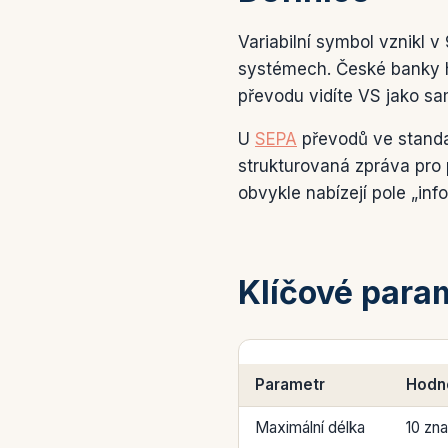
Variabilní symbol vznikl v
systémech. České banky ho
převodu vidíte VS jako sa
U
SEPA
převodů ve standa
strukturovaná zpráva pro
obvykle nabízejí pole „in
Klíčové para
Parametr
Hodn
Maximální délka
10 zn