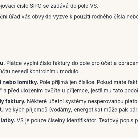
jovací číslo SIPO se zadává do pole VS.
ní úřad vás obvykle vyzve k použití rodného čísla nebo
u.
Plátce vyplní číslo faktury do pole pro účet a obráce
 účtu nesedí kontrolnímu modulo.
 nebo lomítky.
Pole přijímá jen číslice. Pokud máte fa
a před uložením ověřte u příjemce, jestli mu tato podo
y faktury.
Některé účetní systémy nesperovanou platb
. U velkých příjemců (vodárny, energetika) může pak pár
latby.
VS je pouze číselný identifikátor. Textový popis p