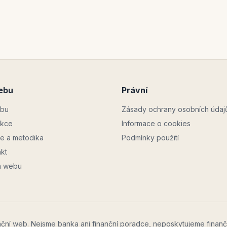
ebu
Právní
bu
Zásady ochrany osobních údaj
kce
Informace o cookies
je a metodika
Podmínky použití
kt
 webu
ční web. Nejsme banka ani finanční poradce, neposkytujeme finanč