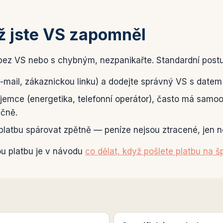
yž jste VS zapomněl
 bez VS nebo s chybným, nezpanikařte. Standardní post
e-mail, zákaznickou linku) a dodejte správný VS s datem
íjemce (energetika, telefonní operátor), často má samoo
ečně.
 platbu spárovat zpětně — peníze nejsou ztracené, jen 
ou platbu je v návodu
co dělat, když pošlete platbu na š