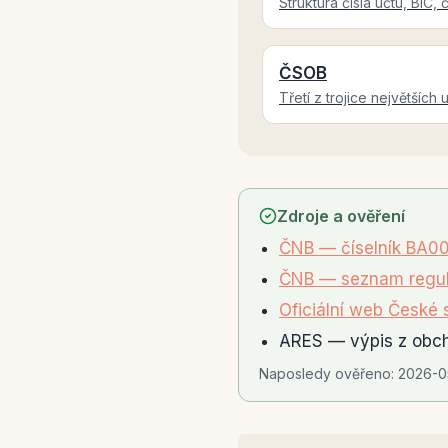
Struktura čísla účtu, BIC,
ČSOB
Třetí z trojice největších
Zdroje a ověření
ČNB — číselník BA00
ČNB — seznam regul
Oficiální web České 
ARES — výpis z obch
Naposledy ověřeno:
2026-0