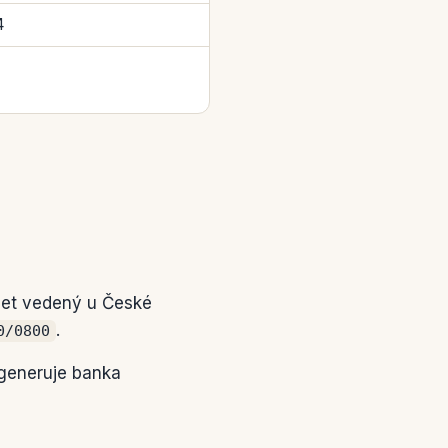
4
čet vedený u České
.
0/0800
generuje banka