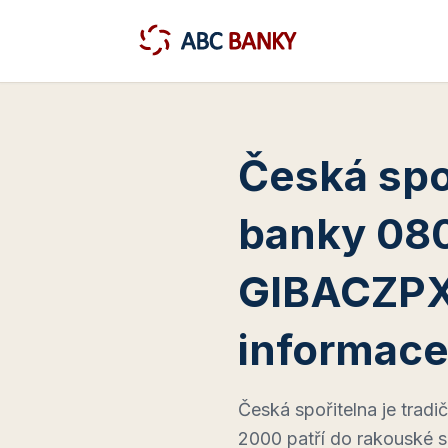
Česká spo
banky 080
GIBACZPX,
informac
Česká spořitelna je tradič
2000 patří do rakouské s