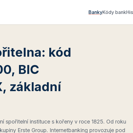
Banky
Kódy bank
His
řitelna: kód
0, BIC
 základní
e
ní spořitelní instituce s kořeny v roce 1825. Od roku
kupiny Erste Group. Internetbanking provozuje pod