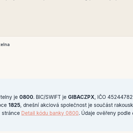
telna
telny je
0800
. BIC/SWIFT je
GIBACZPX
, IČO 45244782.
roce
1825
, dnešní akciová společnost je součást rakous
a stránce
Detail kódu banky 0800
. Údaje ověřeny podle