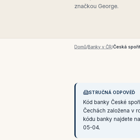
značkou George.
Domů
/
Banky v ČR
/
Česká spoři
STRUČNÁ ODPOVĚĎ
Kód banky České spoři
Čechách založena v 
kódu banky najdete n
05-04.