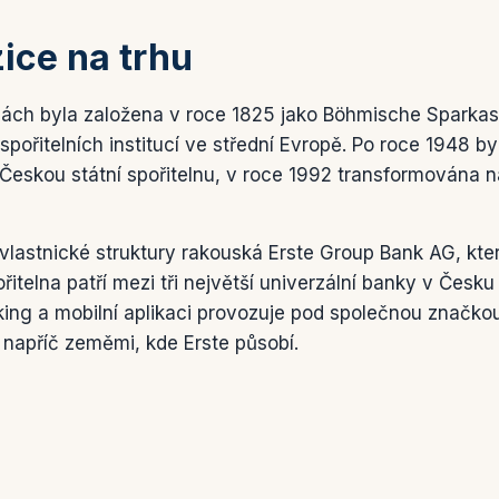
zice na trhu
chách byla založena v roce 1825 jako Böhmische Sparkas
spořitelních institucí ve střední Evropě. Po roce 1948 byl
 Českou státní spořitelnu, v roce 1992 transformována 
vlastnické struktury rakouská Erste Group Bank AG, kte
řitelna patří mezi tři největší univerzální banky v Česku
nking a mobilní aplikaci provozuje pod společnou značk
napříč zeměmi, kde Erste působí.