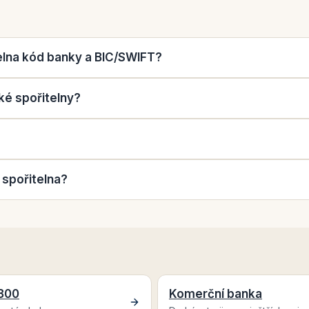
elna kód banky a BIC/SWIFT?
ké spořitelny?
 spořitelna?
0800
Komerční banka