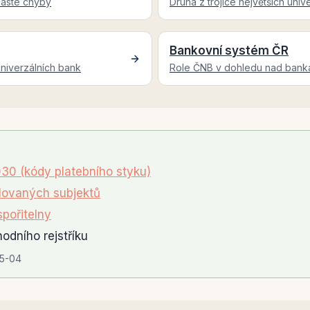
 časté chyby
Druhá z trojice největších univ
Bankovní systém ČR
 univerzálních bank
Role ČNB v dohledu nad bank
30 (kódy platebního styku)
ovaných subjektů
spořitelny
odního rejstříku
5-04