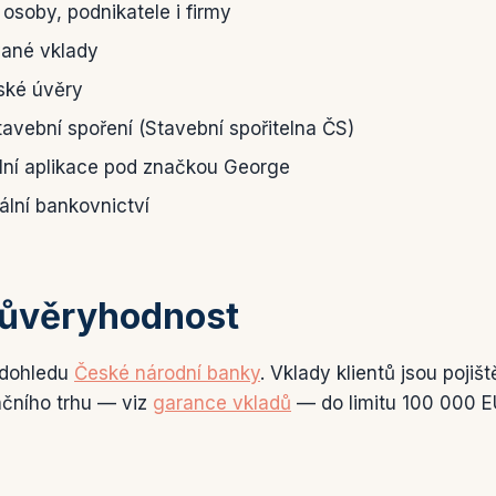
osoby, podnikatele i firmy
vané vklady
ské úvěry
tavební spoření (Stavební spořitelna ČS)
lní aplikace pod značkou George
nální bankovnictví
důvěryhodnost
 dohledu
České národní banky
. Vklady klientů jsou pojiš
čního trhu — viz
garance vkladů
— do limitu 100 000 EU