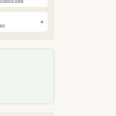
erzálních bank
ami