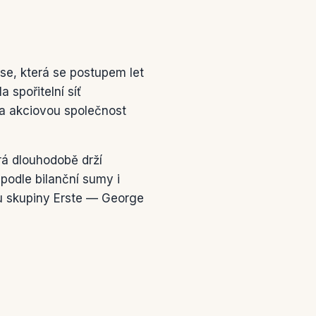
se, která se postupem let
a spořitelní síť
na akciovou společnost
rá dlouhodobě drží
 podle bilanční sumy i
ou skupiny Erste — George