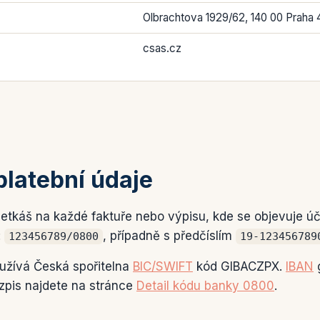
Olbrachtova 1929/62, 140 00 Praha 
csas.cz
platební údaje
tkáš na každé faktuře nebo výpisu, kde se objevuje ú
:
, případně s předčíslím
123456789/0800
19-123456789
oužívá Česká spořitelna
BIC/SWIFT
kód GIBACZPX.
IBAN
zpis najdete na stránce
Detail kódu banky 0800
.