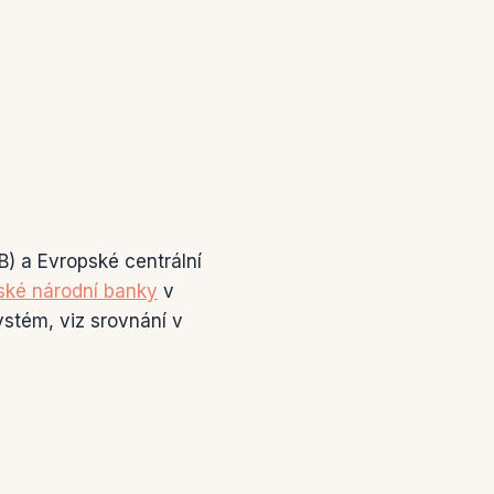
B) a Evropské centrální
ské národní banky
v
ystém, viz srovnání v