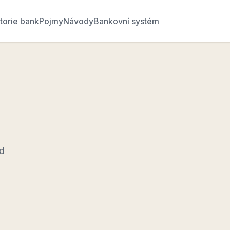
torie bank
Pojmy
Návody
Bankovní systém
od