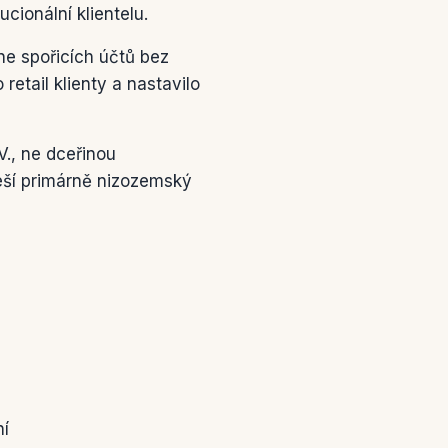
cionální klientelu.
ne spořicích účtů bez
etail klienty a nastavilo
., ne dceřinou
řeší primárně nizozemský
ní