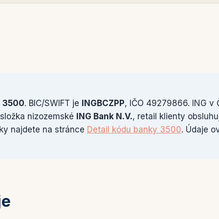
e
3500
. BIC/SWIFT je
INGBCZPP
, IČO 49279866. ING v 
 složka nizozemské
ING Bank N.V.
, retail klienty obsluh
nky najdete na stránce
Detail kódu banky 3500
. Údaje o
je