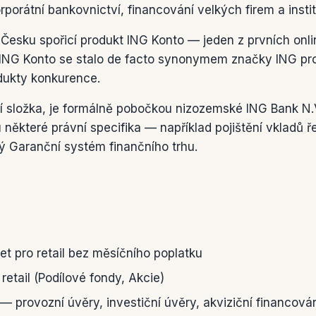
porátní bankovnictví, financování velkých firem a institu
Česku spořicí produkt ING Konto — jeden z prvních onli
ING Konto se stalo de facto synonymem značky ING pro r
dukty konkurence.
í složka, je formálně pobočkou nizozemské ING Bank N.V
u některé právní specifika — například pojištění vkladů 
ý Garanční systém finančního trhu.
et pro retail bez měsíčního poplatku
 retail (Podílové fondy, Akcie)
— provozní úvěry, investiční úvěry, akviziční financová