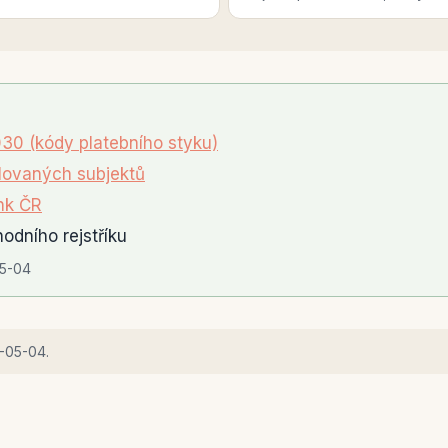
30 (kódy platebního styku)
ovaných subjektů
nk ČR
odního rejstříku
5-04
-05-04
.