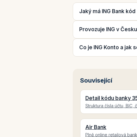
Jaký má ING Bank kód
Provozuje ING v Česk
Co je ING Konto a jak
Související
Detail kódu banky 3
Struktura čísla účtu, BIC,
Air Bank
Plně online retailová ban