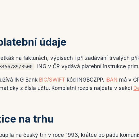
platební údaje
tkáš na fakturách, výpisech i při zadávání trvalých pří
. ING v ČR vydává platební instrukce pri
3456789/3500
oužívá ING Bank
BIC/SWIFT
kód INGBCZPP.
IBAN
má v ČR
aticky z čísla účtu. Kompletní rozpis najdete v sekci
De
zice na trhu
upila na český trh v roce 1993, krátce po pádu komuni