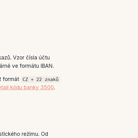
kazů. Vzor čísla účtu
márně ve formátu IBAN.
 formát
CZ + 22 znaků
tail kódu banky 3500
.
stického režimu. Od