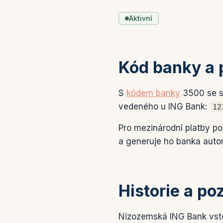
Aktivní
Kód banky a 
S
kódem banky
3500 se se
vedeného u ING Bank:
12
Pro mezinárodní platby p
a generuje ho banka autom
Historie a po
Nizozemská ING Bank vsto