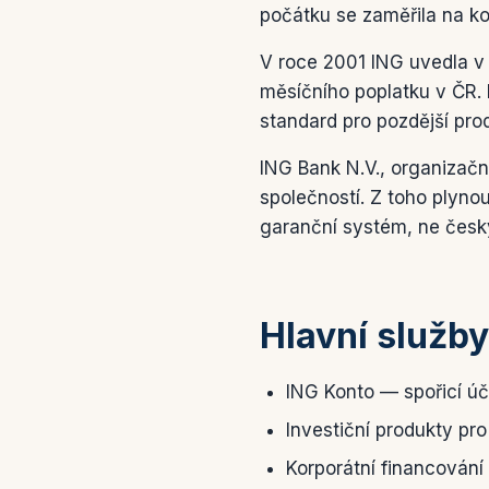
počátku se zaměřila na kor
V roce 2001 ING uvedla v 
měsíčního poplatku v ČR. 
standard pro pozdější pro
ING Bank N.V., organizačn
společností. Z toho plyno
garanční systém, ne česk
Hlavní služby
ING Konto — spořicí úč
Investiční produkty pro
Korporátní financování 