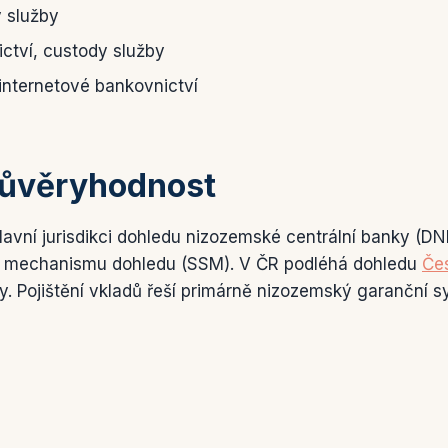
y služby
ictví, custody služby
 internetové bankovnictví
důvěryhodnost
lavní jurisdikci dohledu nizozemské centrální banky (DN
o mechanismu dohledu (SSM). V ČR podléhá dohledu
Če
y. Pojištění vkladů řeší primárně nizozemský garanční s