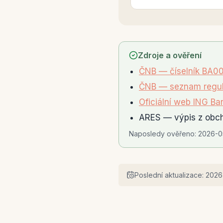
Zdroje a ověření
ČNB — číselník BA00
ČNB — seznam regul
Oficiální web ING Ba
ARES — výpis z obch
Naposledy ověřeno:
2026-0
Poslední aktualizace:
2026