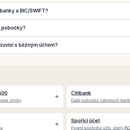
 banky a BIC/SWIFT?
u pobočky?
 souvisí s běžným účtem?
500
Citibank
 časté chyby
Další pobočka zahraniční bank
Spořicí účet
ka
Pojem spořicího účtu, který IN