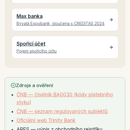
Max banka
Bývalá Expobank, sloučena s CREDITAS 2024
Spořicí účet
Pojem spořicího účtu
Zdroje a ověření
ČNB — číselník BA0030 (kódy platebního
styku)
ČNB — seznam regulovaných subjektů
Oficiální web Trinity Bank
ARES — výpis z obchodního rejstříku