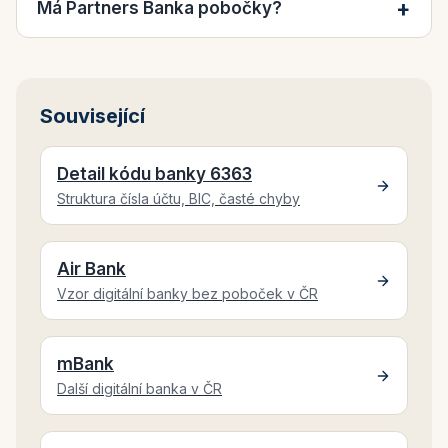
Má Partners Banka pobočky?
Související
Detail kódu banky 6363
Struktura čísla účtu, BIC, časté chyby
Air Bank
Vzor digitální banky bez poboček v ČR
mBank
Další digitální banka v ČR