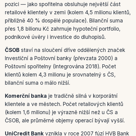
pozici — jako spořitelna obsluhuje největší část
retailové klientely v zemi (kolem 4,5 milionu klientů,
přibližně 40 % dospělé populace). Bilanční suma
přes 1,8 bilionu Kč zahrnuje hypoteční portfolio,
podnikové úvěry i investice do dluhopisů.
ČSOB
staví na sloučení dříve oddělených značek
Investiční a Poštovní banky (převzata 2000) a
Poštovní spořitelny (integrována 2018). Počet
klientů kolem 4,3 milionu je srovnatelný s ČS,
bilanční suma o málo nižší.
Komerční banka
je tradičně silná v korporátní
klientele a ve městech. Počet retailových klientů
(kolem 1,6 milionu) je výrazně nižší než u ČS a
ČSOB, ale průměrné objemy operací bývají vyšší.
UniCredit Bank
vznikla v roce 2007 fúzí HVB Bank