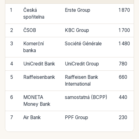
1
Česká
Erste Group
1 870
spořitelna
2
ČSOB
KBC Group
1 700
3
Komerční
Société Générale
1 480
banka
4
UniCredit Bank
UniCredit Group
780
5
Raiffeisenbank
Raiffeisen Bank
660
International
6
MONETA
samostatná (BCPP)
440
Money Bank
7
Air Bank
PPF Group
230