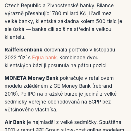
Czech Republic a Živnostenské banky. Bilance
výrazně přesahující 780 miliard Kč ji řadí mezi
velké banky, klientská základna kolem 500 tisíc je
ale úzká — banka cílí spíš na střední a velkou
klientelu.
Raiffeisenbank
dorovnala portfolio v listopadu
2022 fúzí s
Equa bank
. Kombinace dvou
klientských bází ji posunula na pátou pozici.
MONETA Money Bank
pokračuje v retailovém
modelu zděděném z GE Money Bank (rebrand
2016). Po IPO na pražské burze je jediná z velké
sedmičky veřejně obchodovaná na BCPP bez
většinového vlastníka.
Air Bank
je nejmladší z velké sedmičky. Spuštěna
2011 v rámci PPF Group s low-cost online modelem,