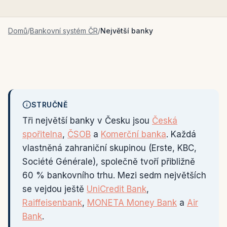
Domů
/
Bankovní systém ČR
/
Největší banky
STRUČNĚ
Tři největší banky v Česku jsou
Česká
spořitelna
,
ČSOB
a
Komerční banka
. Každá
vlastněná zahraniční skupinou (Erste, KBC,
Société Générale), společně tvoří přibližně
60 % bankovního trhu. Mezi sedm největších
se vejdou ještě
UniCredit Bank
,
Raiffeisenbank
,
MONETA Money Bank
a
Air
Bank
.