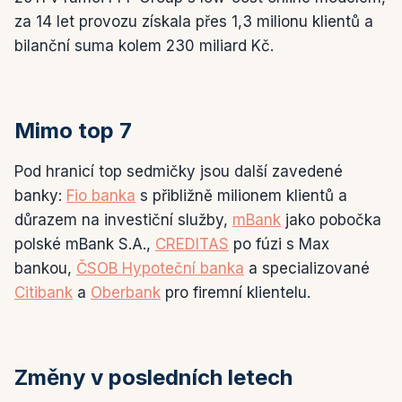
za 14 let provozu získala přes 1,3 milionu klientů a
bilanční suma kolem 230 miliard Kč.
Mimo top 7
Pod hranicí top sedmičky jsou další zavedené
banky:
Fio banka
s přibližně milionem klientů a
důrazem na investiční služby,
mBank
jako pobočka
polské mBank S.A.,
CREDITAS
po fúzi s Max
bankou,
ČSOB Hypoteční banka
a specializované
Citibank
a
Oberbank
pro firemní klientelu.
Změny v posledních letech